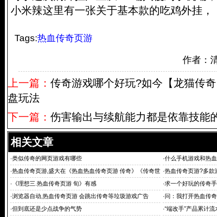
小米辣这里有一张关于基本款的吃鸡外挂，
Tags:
热血传奇页游
作者：
上一篇：
传奇游戏哪个好玩?如今【龙猫传
盘玩法
下一篇：
伤害输出与续航能力都是依靠技能
相关文章
·
类似传奇的网页游戏有哪些
·
什么手机游戏和热血
·
热血传奇页游,盛大在《热血热血传奇页游 传奇》《传奇世
·
热血传奇页游?多款
界》页
·
《理想三.热血传奇页游 旬》有感
·
求一个好玩的传奇手
单机版安卓版
·
浏览器自动,热血传奇页游 会跳出传奇等垃圾游戏广告
·
问：我打开热血传奇
·
但到底还是少点战争的气势
·
“端改手”产品累计流