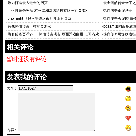
·
致力打造最大最全的网页
·
最全面的传奇来了之
·
6 公测 角色扮演 杭州盛和网络科技有限公司 3703
·
热血传奇页游法宠：
·
one night 《银河铁道之夜》井上ヒロコ
·
热血传奇页游!热血
·
有像热血传奇一样的页游么
·
boss产出的装备
·
热血传奇页游?问：热血传奇 登陆页面游戏白屏 点开游戏
·
热血传奇页游妖魔街
以后不显示
节275个小关
相关评论
暂时还没有评论
发表我的评论
大名：
内容：