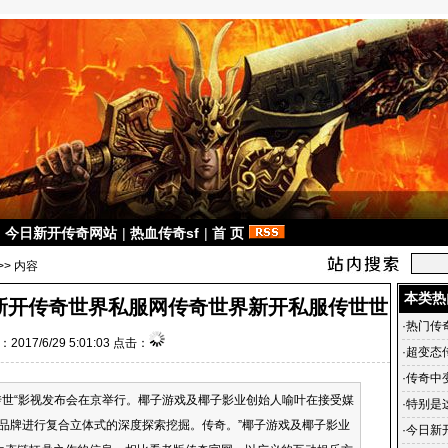
|
今日新开传奇网站
|
热血传奇sf
|
首 页
>> 内容
本类热
f新开传奇世界私服网传奇世界新开私服传世世
·
热门传奇
2017/6/29 5:01:03 点击：
戏哪个
·
超变态
1传奇中
·
传奇中
世“影视发布会在京举行。椰子游戏及椰子影业创始人喻叶在接受媒
么？
·
特别是
品牌进行复合立体式的深度探索挖掘。传奇。”椰子游戏及椰子影业
·
今日新