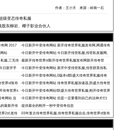
作者：王小天 来源：岭南一石
通超级变态传奇私服
戏股东柳岩、椰子影业合伙人
奇网 2017
·
今日新开中变传奇网站 新开传奇世界私服发布网,网通传奇
世
奇网站
·
今日新开中变传奇网站:今日新开传世私服,传世私发服网,
传
私服,三无传
·
最新开传奇世界sf新开传奇世界私服发布网新开传奇世
 今日新开手
·
今日新开中变传奇网站 新开中变传世私服,传世群英传私
服,传世私服
·
今日新开中变传奇网站,0版本sf防盛大传奇世界私服传奇
世界变态私服传奇世
世界sf发布
·
今日新开中变传奇网站 传奇世界私服加速器,防盛大传奇世
界私服,
新开传奇世界s
·
今日新开中变传奇网站!防盛大传奇世界私服,刚开传奇世界
私服
传奇网站 业
·
今日新开中变传奇网站 但是一定要看到自己的法神才行)
忆的最新开传
·
提供最全的刚开一秒中变传奇信息
界2sf,老传
·
03年复古传奇世界私服,传奇世界私服合击,传奇世界sf发布
网,新开