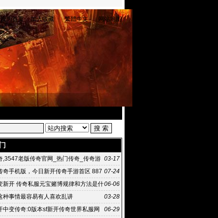
设为首页
加入收藏
繁體中文
网站地图
门
,3547老版传奇官网_热门传奇_传奇游
03-17
好玩
传奇手机版，今日新开传奇手游首区 887
07-24
变手游
变新开 传奇私服元宝赌博规律和方法是什
06-06
这种事情最容易有人喜欢乱讲
03-28
开中变传奇:0版本sf新开传奇世界私服网
06-29