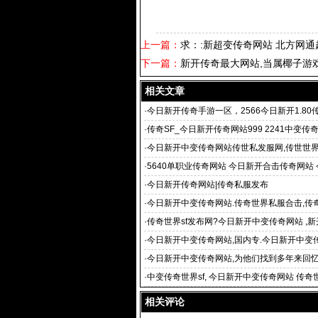
上一篇：
求：:新超变传奇网站 北方网
下一篇：
新开传奇最大网站,当属椰子游
相关文章
·
今日新开传奇手游一区，2566今日新开1.80传
新版传奇,今
·
传奇SF_今日新开传奇网站999 2241中变传
·
今日新开中变传奇网站传世私发服网,传世世界
世私服,中变传
·
5640单职业传奇网站 今日新开合击传奇网站
游传奇网站
·
今日新开传奇网站|传奇私服发布
·
今日新开中变传奇网站.传奇世界私服合击,传奇
网,新开传奇世界s
·
传奇世界sf发布网?今日新开中变传奇网站 ,
f,今日新开传
·
今日新开中变传奇网站,国内专.今日新开中变
的新开传奇网站(www
·
今日新开中变传奇网站,为他们找到多年来回
奇
·
中变传奇世界sf, 今日新开中变传奇网站 传奇世
奇世界sf,黑暗传
相关评论