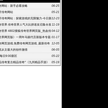
奇网站：新手必看攻略
06-25
开传奇网站
05-21
开传奇网站：探索游戏的无限魅力-今日新
12-23
网站：玩家们的乐园
奇世界.传奇世界人气大比拼老友召集令发
11-19
奇世界 4802搜狐传奇世界网页版_热血传
04-12
版官网
世界网页版》一周年马丽代言新版本专题
01-17
奇网页游戏.免费传奇网页游戏 ,最新传奇
12-05
戏排行榜
沈从文最大的创作激情
06-05
|每日9:00新区
05-22
品传奇复古精品传奇^《九州精品手游》
05-19
跟其他