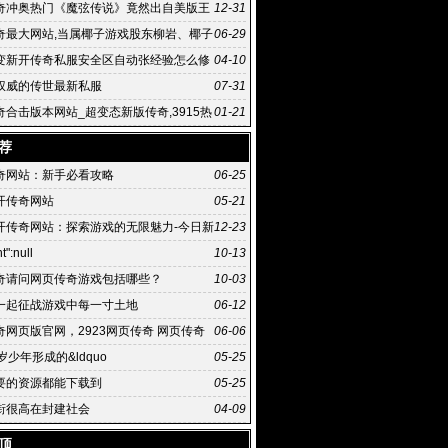
界新开私服传世世
奇冲奥热门《魔弦传说》竟然出自美版王
12-31
手
奇最大网站,当属椰子游戏股东柳岩、椰子
06-29
伙人
变新开传奇私服安全区自动张经验怎么修
04-10
权威的传世最新私服
07-31
奇合击版本网站_超变态新版传奇,3915热
01-21
新开传奇最
荐
奇网站：新手必看攻略
06-25
开传奇网站
05-21
开传奇网站：探索游戏的无限魅力-今日新
12-23
网站：玩家们的乐园
t":null
10-13
奇请问网页传奇游戏包括哪些？
10-03
一起征战游戏中每一寸土地
06-12
奇网页版官网，2923网页传奇 网页传奇
06-06
岁少年形成的&ldquo
05-25
要的资源都能下载到
05-25
衔很高在封建社会
04-09
顶