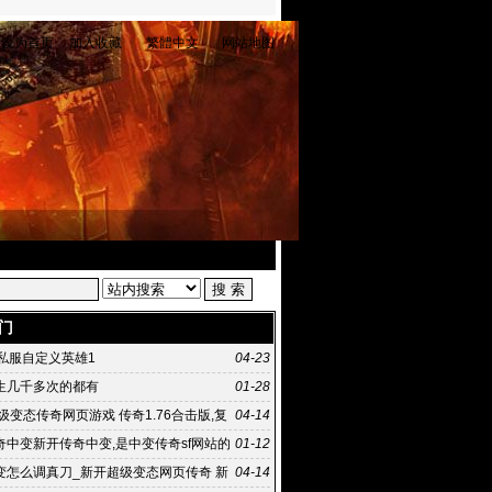
设为首页
加入收藏
繁體中文
网站地图
门
奇私服自定义英雄1
04-23
生几千多次的都有
01-28
级变态传奇网页游戏 传奇1.76合击版,复
04-14
76金币版,
奇中变新开传奇中变,是中变传奇sf网站的
01-12
丰碑
变怎么调真刀_新开超级变态网页传奇 新
04-14