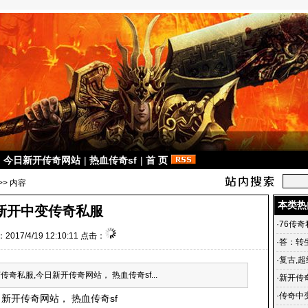
|
今日新开传奇网站
|
热血传奇sf
|
首 页
>> 内容
本类热
新开中变传奇私服
·
76传
2017/4/19 12:10:11 点击：
·
答：转
·
复古,超
奇私服,今日新开传奇网站， 热血传奇sf...
古传奇1.
·
新开传
另一座
·
传奇中
日新开传奇网站， 热血传奇sf