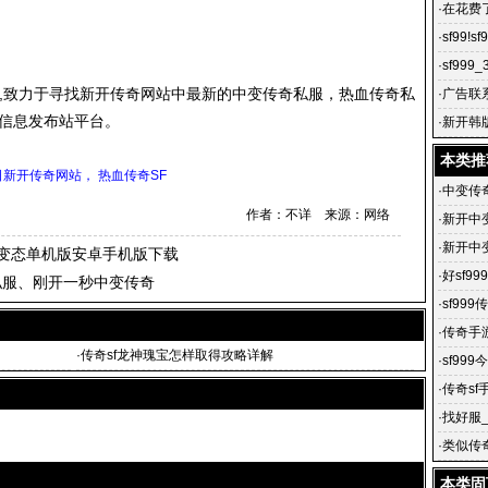
开超级
·
在花费
孕后
·
sf99!s
·
sf99
com),致力于寻找新开传奇网站中最新的中变
传奇私服
，热血
传奇私
页传奇
·
广告联
信息发布站平台。
理 黑
·
新开韩
开变态传
本类推
日新开传奇网站， 热血传奇SF
·
中变传
作者：不详 来源：网络
·
新开中
·
新开中
变态单机版安卓手机版下载
变传奇s
·
好sf9
私服、刚开一秒中变传奇
·
sf99
·
传奇手
·
传奇sf龙神瑰宝怎样取得攻略详解
屠龙传
·
sf99
搜服99
·
传奇sf
f手游开
·
找好服
网站_Zh
·
类似传
本类固