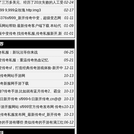
变态网页传奇
了三万多美元、经历了20次失败的人工受
02-24
f999 9,999朵玫瑰 http:img3
02-17
9_3376sf999_新开传奇中变，超级变态网
01-11
系网站帮助 最新传奇客户端下载 本站代
01-09
版中变传奇.找传奇私服,传奇私服新开,新
01-01
奇私服,最新开传奇
荐
奇私服：新玩法等你来战
06-25
变传奇私服：重温传奇热血记忆
05-21
变传奇sf，打造经典传奇游戏体验-新开中
12-11
f，探索无限可能的传奇世界
99传奇网站手游网
10-13
9传奇新服网手游下载
10-13
游?传奇手游,比如就有蓝月传奇2、霸业
10-13
奇、沙巴克传
9今日新开传奇 sf999今日新开传奇,cn@@
10-13
9一晃就是2021年
手游开服网站 sf999官方传奇发布网 传奇s
10-13
服
_传奇私服发布网_最新传奇sf_新开传奇
10-13
奇的手游有哪些 类似传奇的手游有满江红
06-12
顶