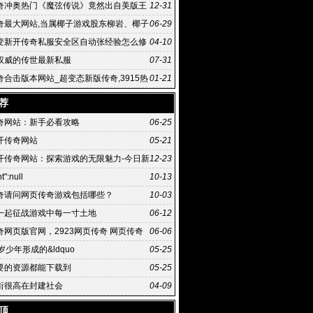
界新开私服传世世
奇冲奥热门《魔弦传说》竟然出自美版王
12-31
手
奇最大网站,当属椰子游戏股东柳岩、椰子
06-29
伙人
变新开传奇私服安全区自动张经验怎么修
04-10
权威的传世最新私服
07-31
奇合击版本网站_超变态新版传奇,3915热
01-21
新开传奇最
荐
奇网站：新手必看攻略
06-25
开传奇网站
05-21
开传奇网站：探索游戏的无限魅力-今日新
12-23
网站：玩家们的乐园
t":null
10-13
奇请问网页传奇游戏包括哪些？
10-03
一起征战游戏中每一寸土地
06-12
奇网页版官网，2923网页传奇 网页传奇
06-06
岁少年形成的&ldquo
05-25
要的资源都能下载到
05-25
衔很高在封建社会
04-09
顶