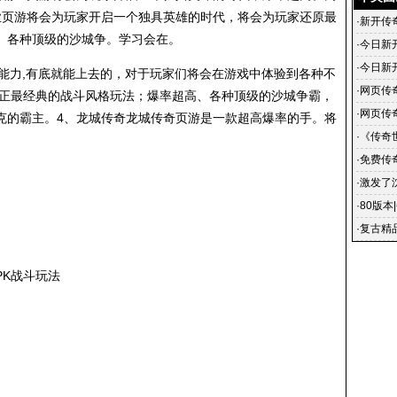
业页游将会为玩家开启一个独具英雄的时代，将会为玩家还原最
·
新开传
、各种顶级的沙城争。学习会在。
·
今日新
·
今日新
能力,有底就能上去的，对于玩家们将会在游戏中体验到各种不
开传奇
·
网页传
纯正最经典的战斗风格玩法；爆率超高、各种顶级的沙城争霸，
布
·
网页传
克的霸主。4、龙城传奇龙城传奇页游是一款超高爆率的手。将
奇网页
·
《传奇
·
免费传
网页游
·
激发了
·
80版本
·
复古精
的路子
PK战斗玩法