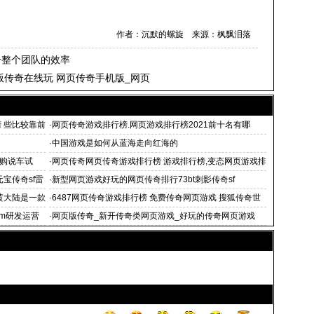
作者：沉默的螺旋 来源：枫飘泪落
升整个团队的效率
版传奇在线玩 网页传奇手机版_网页
 些比较靠前
·
网页传奇游戏排行榜.网页游戏排行榜2021前十名有哪
些？
·
中国游戏是如何从蓝海走向红海的
购说车试
·
网页传奇网页传奇游戏排行榜 游戏排行榜,变态网页游戏排
行榜73bt网
元宝传奇sf雷
·
新型网页游戏好玩的网页传奇排行73bt刺影传奇sf
黄大陆是一款
·
6487网页传奇游戏排行榜 免费传奇网页游戏 搜狐传奇世
界网页版
om研发运营
·
网页版传奇_新开传奇类网页游戏_好玩的传奇网页游戏