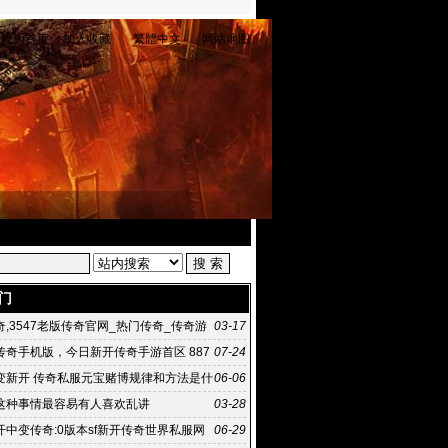
设为首页
加入收藏
繁體中文
网站地图
门
,3547老版传奇官网_热门传奇_传奇游
03-17
好玩
传奇手机版，今日新开传奇手游首区 887
07-24
变手游
变新开 传奇私服元宝赌博规律和方法是什
06-06
这种事情最容易有人喜欢乱讲
03-28
开中变传奇:0版本sf新开传奇世界私服网
06-29