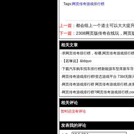
Tags:
网页传奇游戏排行榜
上一篇：
都会组上一个道士可以大大提
下一篇：
2308网页版传奇在线玩，网页
相关文章
·
求网页传奇排行榜，有哪,网页传奇游戏排行榜
的？
·
【若琳说】&ldquo
·
下载汽车购车找车排行榜新能源车型库新车导
·
网页传奇游戏排行榜!变态游戏平台 73bt无限
霆之怒幻神
·
网页传奇游戏排行榜 网页传奇游戏排行榜,炎
单职业传奇网
·
网页传奇游戏排行榜?网页传奇游戏排行榜,c
的一款2D
相关评论
暂时还没有评论
发表我的评论