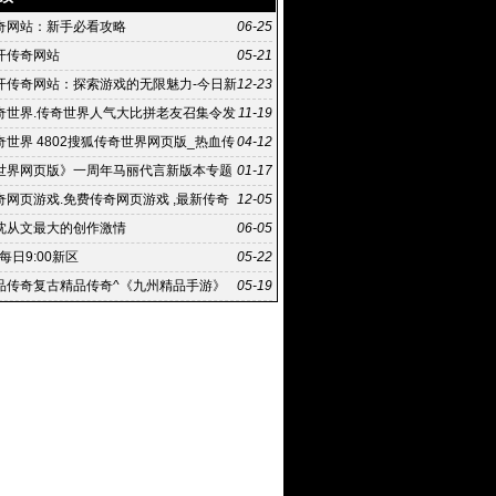
奇网站：新手必看攻略
06-25
开传奇网站
05-21
开传奇网站：探索游戏的无限魅力-今日新
12-23
网站：玩家们的乐园
奇世界.传奇世界人气大比拼老友召集令发
11-19
奇世界 4802搜狐传奇世界网页版_热血传
04-12
版官网
世界网页版》一周年马丽代言新版本专题
01-17
奇网页游戏.免费传奇网页游戏 ,最新传奇
12-05
戏排行榜
沈从文最大的创作激情
06-05
|每日9:00新区
05-22
品传奇复古精品传奇^《九州精品手游》
05-19
跟其他