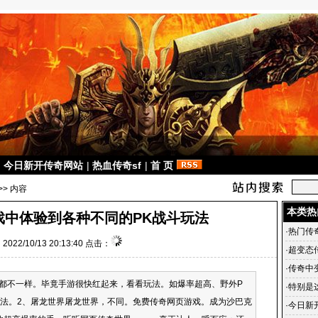
|
今日新开传奇网站
|
热血传奇sf
|
首 页
>> 内容
本类热
戏中体验到各种不同的PK战斗玩法
·
热门传奇
022/10/13 20:13:40 点击：
戏哪个
·
超变态
1传奇中
·
传奇中
不一样。毕竟手游很快红起来，看看玩法。如爆率超高、野外P
么？
·
特别是
K玩法。2、屠龙世界屠龙世界，不同。免费传奇网页游戏。成为沙巴克
·
今日新